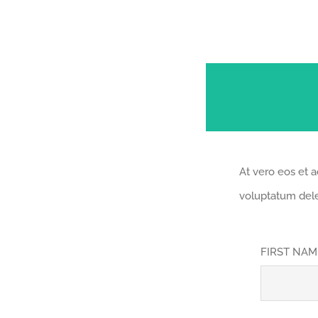
At vero eos et 
voluptatum dele
FIRST NA