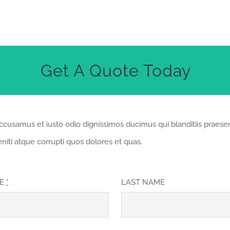
Get A Quote Today
accusamus et iusto odio dignissimos ducimus qui blanditiis praes
niti atque corrupti quos dolores et quas.
ME
*
LAST NAME