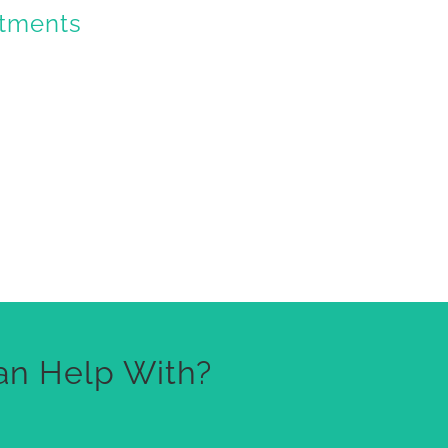
rtments
an Help With?