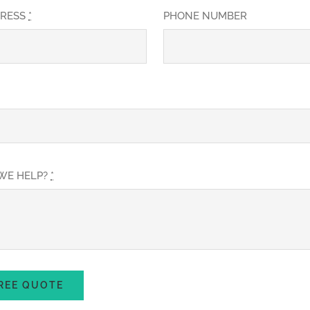
DRESS
*
PHONE NUMBER
WE HELP?
*
REE QUOTE